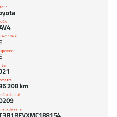
rque
oyota
dèle
AV4
us-modèle
E
uipement
E
née
021
omètre
96 208 km
méro d'unité
0209
méro de série
T3B1RFVXMC188154