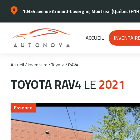
10355 avenue Armand-Lavergne, Montréal (Québec) H1H
ACCUEIL
INVENTAIR
Accueil
/
Inventaire
/
Toyota
/
RAV4
TOYOTA
RAV4
LE
2021
Essence