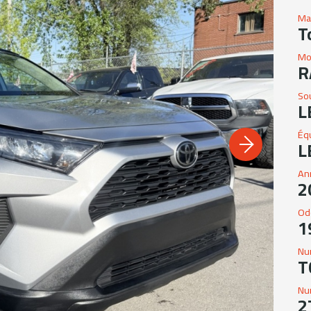
Ma
T
Mo
R
So
L
Éq
L
An
2
Od
1
Nu
T
Nu
2