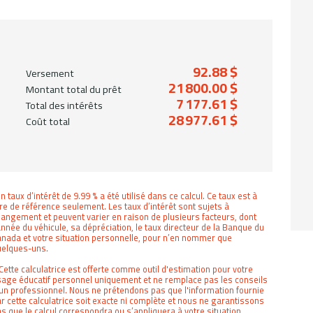
92.88 $
Versement
21 800.00 $
Montant total du prêt
7 177.61 $
Total des intérêts
28 977.61 $
Coût total
n taux d’intérêt de 9.99 % a été utilisé dans ce calcul. Ce taux est à
tre de référence seulement. Les taux d’intérêt sont sujets à
angement et peuvent varier en raison de plusieurs facteurs, dont
année du véhicule, sa dépréciation, le taux directeur de la Banque du
nada et votre situation personnelle, pour n’en nommer que
uelques-uns.
Cette calculatrice est offerte comme outil d'estimation pour votre
age éducatif personnel uniquement et ne remplace pas les conseils
un professionnel. Nous ne prétendons pas que l'information fournie
r cette calculatrice soit exacte ni complète et nous ne garantissons
s que le calcul correspondra ou s’appliquera à votre situation.