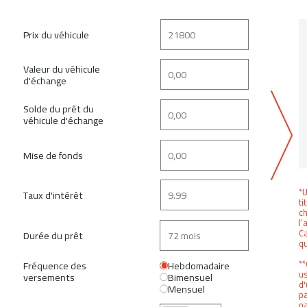
Prix du véhicule
Valeur du véhicule
d'échange
Solde du prêt du
véhicule d'échange
Mise de fonds
*U
Taux d'intérêt
ti
ch
l’
Ca
Durée du prêt
q
**
Fréquence des
Hebdomadaire
us
versements
Bimensuel
d'
Mensuel
pa
pa