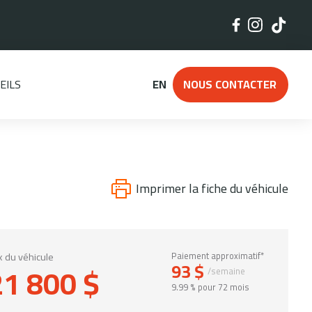
EILS
EN
NOUS CONTACTER
Imprimer la fiche du véhicule
x du véhicule
Paiement approximatif*
93 $
21 800 $
/semaine
9.99 % pour 72 mois