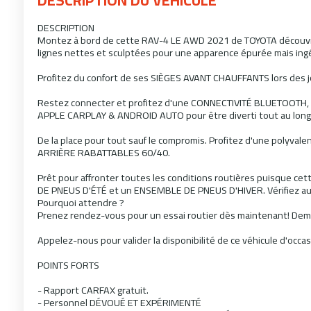
DESCRIPTION
Montez à bord de cette RAV-4 LE AWD 2021 de TOYOTA découvrir
lignes nettes et sculptées pour une apparence épurée mais ing
Profitez du confort de ses SIÈGES AVANT CHAUFFANTS lors des jo
Restez connecter et profitez d'une CONNECTIVITÉ BLUETOOTH
APPLE CARPLAY & ANDROID AUTO pour être diverti tout au long 
De la place pour tout sauf le compromis. Profitez d'une polyva
ARRIÈRE RABATTABLES 60/40.
Prêt pour affronter toutes les conditions routières puisque c
DE PNEUS D'ÉTÉ et un ENSEMBLE DE PNEUS D'HIVER. Vérifiez au
Pourquoi attendre ?
Prenez rendez-vous pour un essai routier dès maintenant! Demai
Appelez-nous pour valider la disponibilité de ce véhicule d'occ
POINTS FORTS
- Rapport CARFAX gratuit.
- Personnel DÉVOUÉ ET EXPÉRIMENTÉ