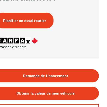
Planifier un essai routier
mander le rapport
Demande de financement
Obtenir la valeur de mon véhicule