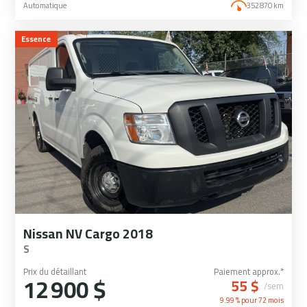
Automatique
352 870 km
Essence
Nissan NV Cargo 2018
S
Prix du détaillant
Paiement approx.*
12 900 $
55 $
/sem
9.99 % pour
72
mois