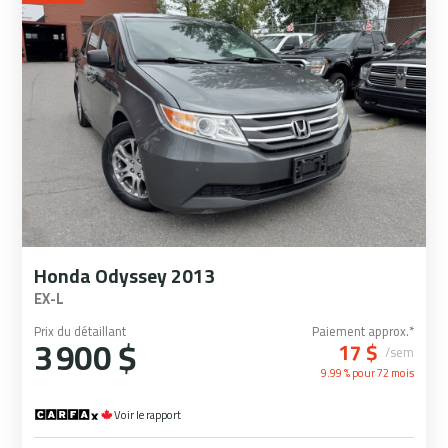
Honda Odyssey 2013
EX-L
Prix du détaillant
Paiement approx.*
3 900 $
17 $
/sem
9.99 % pour
72
mois
Voir le rapport