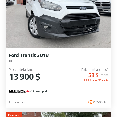
Ford Transit 2018
XL
Prix du détaillant
Paiement approx.*
13 900 $
59 $
/sem
9.99 % pour
72
mois
Voir le rapport
Automatique
145 032 km
Essence