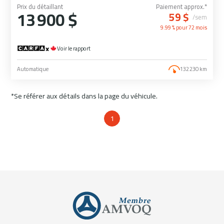
Prix du détaillant
Paiement approx.*
13 900 $
59 $
/sem
9.99 % pour
72
mois
Voir le rapport
Automatique
132 230 km
*Se référer aux détails dans la page du véhicule.
1